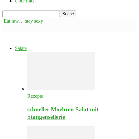
Über mich
Eat raw… stay sexy
Salate
Rezepte
schneller Moehren Salat mit
Stangensellerie