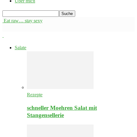
Über mich
Eat raw… stay sexy
Salate
Rezepte
schneller Moehren Salat mit
Stangensellerie