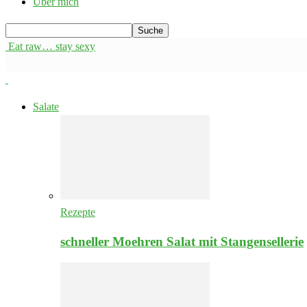
Über mich
Eat raw… stay sexy
Salate
Rezepte
schneller Moehren Salat mit Stangensellerie